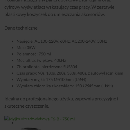
cyfrowy wyświetlacz wskazujący czas pracy. W zestawie
plastikowy koszyczek do umieszczania akcesoriów.
Dane techniczne:
Napięcie: AC100-120V, 60Hz; AC200-240V, 50Hz
Moc: 35W
Pojemność: 750 ml
Moc ultradźwięków: 40kHz
Zbiornik: stal nierdzewna SUS304
Czas pracy: 90s, 180s, 280s, 380s, 480s, z autowyłącznikiem
Wymiary myjki: 175
155
100mm (L
W
H)
Wymiary zbiornika z koszykiem: 150
125
45mm (L
W
H)
Idealna do profesjonalnego użytku, zapewnia precyzyjne i
skuteczne czyszczenie.