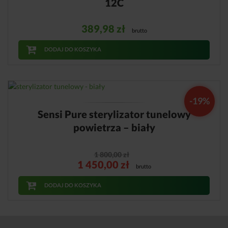
12C
389,98
zł
brutto
DODAJ DO KOSZYKA
-19%
Sensi Pure sterylizator tunelowy
powietrza – biały
1 800,00
zł
1 450,00
zł
brutto
DODAJ DO KOSZYKA