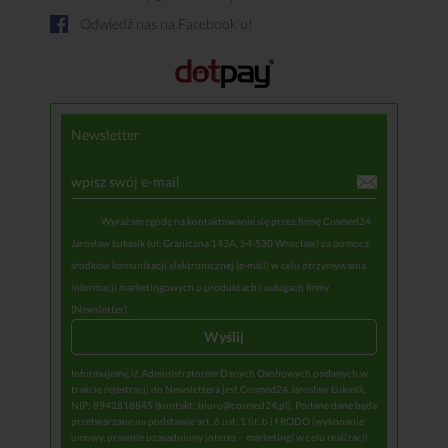
Odwiedź nas na Facebook’u!
Newsletter
Wyrażam zgodę na kontaktowanie się przez firmę Cosmed24
Jarosław Łukasik (ul. Graniczna 143A, 54-530 Wrocław) za pomocą
środków komunikacji elektronicznej (e-mail) w celu otrzymywania
informacji marketingowych o produktach i usługach firmy
(Newsletter).
Informujemy, iż Administratorem Danych Osobowych podanych w
trakcie rejestracji do Newslettera jest Cosmed24 Jarosław Łukasik,
NIP: 8942818845 (kontakt: biuro@cosmed24.pl). Podane dane będą
przetwarzane na podstawie art. 6 ust. 1 lit. b i f RODO (wykonanie
umowy, prawnie uzasadniony interes – marketing) w celu realizacji