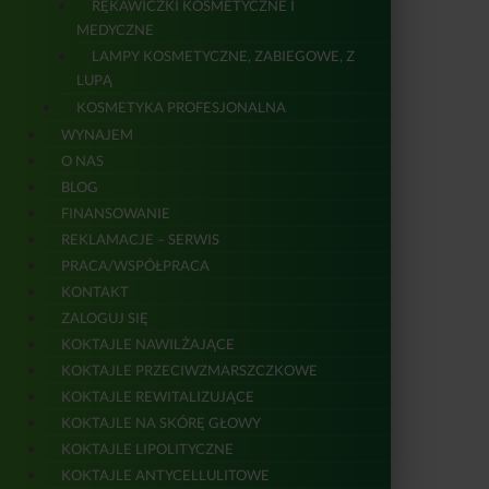
RĘKAWICZKI KOSMETYCZNE I
MEDYCZNE
LAMPY KOSMETYCZNE, ZABIEGOWE, Z
LUPĄ
KOSMETYKA PROFESJONALNA
WYNAJEM
O NAS
BLOG
FINANSOWANIE
REKLAMACJE – SERWIS
PRACA/WSPÓŁPRACA
KONTAKT
ZALOGUJ SIĘ
KOKTAJLE NAWILŻAJĄCE
KOKTAJLE PRZECIWZMARSZCZKOWE
KOKTAJLE REWITALIZUJĄCE
KOKTAJLE NA SKÓRĘ GŁOWY
KOKTAJLE LIPOLITYCZNE
KOKTAJLE ANTYCELLULITOWE