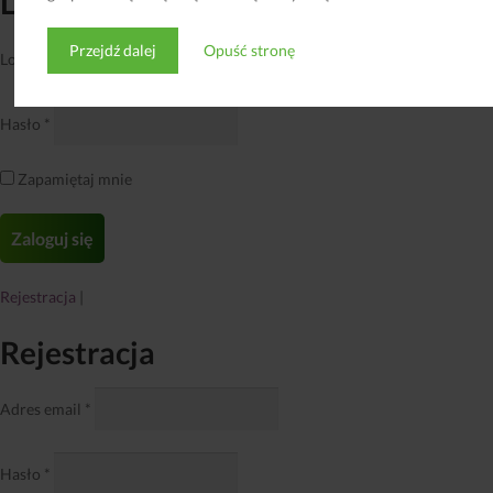
Login
Przejdź dalej
Opuść stronę
Login lub adres email
*
Hasło
*
Zapamiętaj mnie
Rejestracja
|
Rejestracja
Adres email
*
Hasło
*