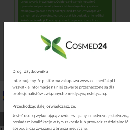
usługi wysyłki Newslettera. Odbiorcami danych mogą być
upoważnieni pracownicy firmy, a także usługodawcy systemu
mailingowego oraz naszej poczty e-mail. Podanie wymaganych
danych jest dobrowolne, jednakże brak ich podania uniemożliwi
świadczenie usługi. Dane będą przechowywane przez okres
niezbędny do świadczenia usługi (wypisanie się z Newslettera bądź
zaprzestanie świadczenia tej usługi przez Administratora).
Przysługują Państwu prawa do dostępu do danych, sprostowania
danych, usunięcia danych, ograniczenia przetwarzania, wniesienia
sprzeciwu, żądania przeniesienia danych, a także do wniesienia
skargi do Urzędu Ochrony Danych Osobowych. Administrator nie
wykorzystuje danych osobowych do podjęcia decyzji, która opiera
się na zautomatyzowanym przetwarzaniu, w tym profilowaniu.
Szczegółowe informacje dotyczące ochrony danych osobowych
podane są w
Polityce Prywatności
.
Drogi Użytkowniku
Informujemy, że platforma zakupowa www.cosmed24.pl i
wszystkie informacje na niej zawarte przeznaczone są dla
profesjonalistów związanych z medycyną estetyczną.
Przechodząc dalej oświadczasz, że:
Jesteś osobą wykonującą zawód związany z medycyną estetyczną,
©2018 Cosmed24 Wykonawca:
Grupa Faro
posiadasz kwalifikacje w tym zakresie lub prowadzisz działalność
gospodarczą związaną z branżą medyczną.