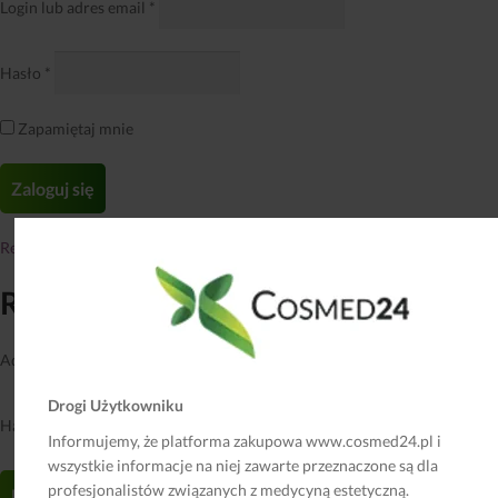
Login lub adres email
*
Hasło
*
Zapamiętaj mnie
Rejestracja
|
Rejestracja
Adres email
*
Drogi Użytkowniku
Hasło
*
Informujemy, że platforma zakupowa www.cosmed24.pl i
wszystkie informacje na niej zawarte przeznaczone są dla
profesjonalistów związanych z medycyną estetyczną.