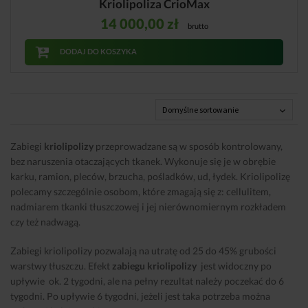
Kriolipoliza CrioMax
14 000,00
zł
brutto
DODAJ DO KOSZYKA
Zabiegi
kriolipolizy
przeprowadzane są w sposób kontrolowany,
bez naruszenia otaczających tkanek. Wykonuje się je w obrębie
karku, ramion, pleców, brzucha, pośladków, ud, łydek. Kriolipolizę
polecamy szczególnie osobom, które zmagają się z: cellulitem,
nadmiarem tkanki tłuszczowej i jej nierównomiernym rozkładem
czy też nadwagą.
Zabiegi kriolipolizy pozwalają na utratę od 25 do 45% grubości
warstwy tłuszczu. Efekt
zabiegu kriolipolizy
jest widoczny po
upływie ok. 2 tygodni, ale na pełny rezultat należy poczekać do 6
tygodni. Po upływie 6 tygodni, jeżeli jest taka potrzeba można