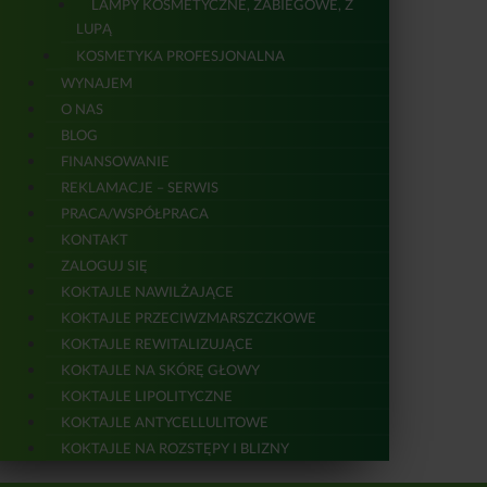
LAMPY KOSMETYCZNE, ZABIEGOWE, Z
LUPĄ
KOSMETYKA PROFESJONALNA
WYNAJEM
O NAS
BLOG
FINANSOWANIE
REKLAMACJE – SERWIS
PRACA/WSPÓŁPRACA
KONTAKT
ZALOGUJ SIĘ
KOKTAJLE NAWILŻAJĄCE
KOKTAJLE PRZECIWZMARSZCZKOWE
KOKTAJLE REWITALIZUJĄCE
KOKTAJLE NA SKÓRĘ GŁOWY
KOKTAJLE LIPOLITYCZNE
KOKTAJLE ANTYCELLULITOWE
KOKTAJLE NA ROZSTĘPY I BLIZNY