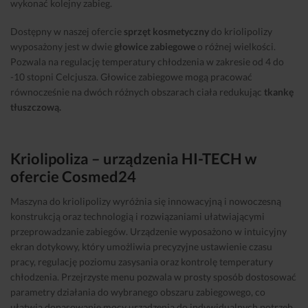
wykonać kolejny zabieg.
Dostępny w naszej ofercie
sprzęt kosmetyczny
do kriolipolizy
wyposażony jest w dwie
głowice zabiegowe
o różnej wielkości.
Pozwala na regulację temperatury chłodzenia w zakresie od 4 do
-10 stopni Celcjusza. Głowice zabiegowe mogą pracować
równocześnie na dwóch różnych obszarach ciała redukując
tkankę
tłuszczową.
Kriolipoliza – urządzenia HI-TECH w
ofercie Cosmed24
Maszyna do kriolipolizy wyróżnia się innowacyjną i nowoczesną
konstrukcją oraz technologią i rozwiązaniami ułatwiającymi
przeprowadzanie zabiegów. Urządzenie wyposażono w intuicyjny
ekran dotykowy, który umożliwia precyzyjne ustawienie czasu
pracy, regulację poziomu zasysania oraz kontrolę temperatury
chłodzenia. Przejrzyste menu pozwala w prosty sposób dostosować
parametry działania do wybranego obszaru zabiegowego, co
ułatwia dopasowanie mocy urządzenia do indywidualnych potrzeb.