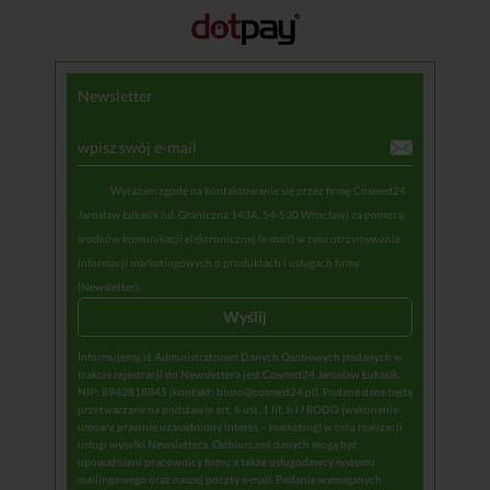
Newsletter
Wyrażam zgodę na kontaktowanie się przez firmę Cosmed24
Jarosław Łukasik (ul. Graniczna 143A, 54-530 Wrocław) za pomocą
środków komunikacji elektronicznej (e-mail) w celu otrzymywania
informacji marketingowych o produktach i usługach firmy
(Newsletter).
Informujemy, iż Administratorem Danych Osobowych podanych w
trakcie rejestracji do Newslettera jest Cosmed24 Jarosław Łukasik,
NIP: 8942818845 (kontakt: biuro@cosmed24.pl). Podane dane będą
przetwarzane na podstawie art. 6 ust. 1 lit. b i f RODO (wykonanie
umowy, prawnie uzasadniony interes – marketing) w celu realizacji
usługi wysyłki Newslettera. Odbiorcami danych mogą być
upoważnieni pracownicy firmy, a także usługodawcy systemu
mailingowego oraz naszej poczty e-mail. Podanie wymaganych