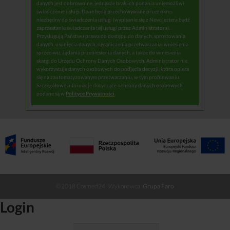
danych jest dobrowolne, jednakże brak ich podania uniemożliwi
świadczenie usługi. Dane będą przechowywane przez okres
niezbędny do świadczenia usługi (wypisanie się z Newslettera bądź
zaprzestanie świadczenia tej usługi przez Administratora).
Przysługują Państwu prawa do dostępu do danych, sprostowania
danych, usunięcia danych, ograniczenia przetwarzania, wniesienia
sprzeciwu, żądania przeniesienia danych, a także do wniesienia
skargi do Urzędu Ochrony Danych Osobowych. Administrator nie
wykorzystuje danych osobowych do podjęcia decyzji, która opiera
się na zautomatyzowanym przetwarzaniu, w tym profilowaniu.
Szczegółowe informacje dotyczące ochrony danych osobowych
podane są w
Polityce Prywatności
.
©2018 Cosmed24 Wykonawca:
Grupa Faro
Login