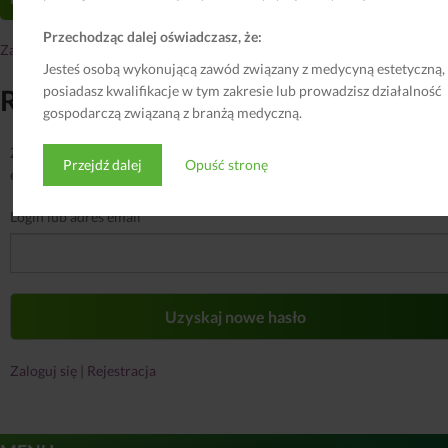
Przechodząc dalej oświadczasz, że:
Zaloguj się
|
Jesteś osobą wykonującą zawód związany z medycyną estetyczną,
posiadasz kwalifikacje w tym zakresie lub prowadzisz działalność
Resetuj hasło
gospodarczą związaną z branżą medyczną.
Zapomiałeś/aś hasła? Wprowadź swoją nazwę użytkownika lub adres
Przejdź dalej
Opuść stronę
e-mail. Otrzymasz link do utworzenia nowego hasła przez e-mail.
Login lub adres email
Zaloguj się
|
Rejestracja