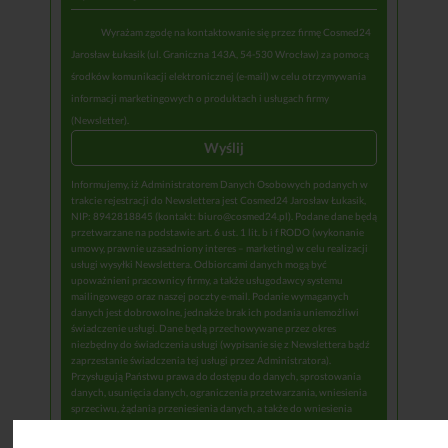
Wyrażam zgodę na kontaktowanie się przez firmę Cosmed24
Jarosław Łukasik (ul. Graniczna 143A, 54-530 Wrocław) za pomocą
środków komunikacji elektronicznej (e-mail) w celu otrzymywania
informacji marketingowych o produktach i usługach firmy
(Newsletter).
Informujemy, iż Administratorem Danych Osobowych podanych w
trakcie rejestracji do Newslettera jest Cosmed24 Jarosław Łukasik,
NIP: 8942818845 (kontakt: biuro@cosmed24.pl). Podane dane będą
przetwarzane na podstawie art. 6 ust. 1 lit. b i f RODO (wykonanie
umowy, prawnie uzasadniony interes – marketing) w celu realizacji
usługi wysyłki Newslettera. Odbiorcami danych mogą być
upoważnieni pracownicy firmy, a także usługodawcy systemu
mailingowego oraz naszej poczty e-mail. Podanie wymaganych
danych jest dobrowolne, jednakże brak ich podania uniemożliwi
świadczenie usługi. Dane będą przechowywane przez okres
niezbędny do świadczenia usługi (wypisanie się z Newslettera bądź
zaprzestanie świadczenia tej usługi przez Administratora).
Przysługują Państwu prawa do dostępu do danych, sprostowania
danych, usunięcia danych, ograniczenia przetwarzania, wniesienia
sprzeciwu, żądania przeniesienia danych, a także do wniesienia
skargi do Urzędu Ochrony Danych Osobowych. Administrator nie
wykorzystuje danych osobowych do podjęcia decyzji, która opiera