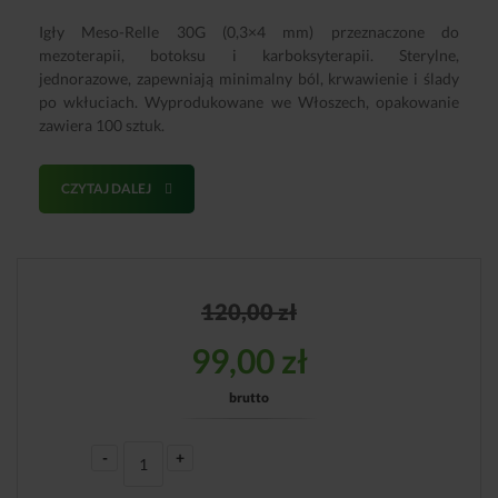
Igły Meso-Relle 30G (0,3×4 mm) przeznaczone do
mezoterapii, botoksu i karboksyterapii. Sterylne,
jednorazowe, zapewniają minimalny ból, krwawienie i ślady
po wkłuciach. Wyprodukowane we Włoszech, opakowanie
zawiera 100 sztuk.
CZYTAJ DALEJ
120,00
zł
99,00
zł
brutto
-
+