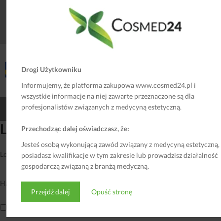
się na zautomatyzowanym przetwarzaniu, w tym profilowaniu.
Szczegółowe informacje dotyczące ochrony danych osobowych
podane są w
Polityce Prywatności
.
Drogi Użytkowniku
Informujemy, że platforma zakupowa www.cosmed24.pl i
wszystkie informacje na niej zawarte przeznaczone są dla
profesjonalistów związanych z medycyną estetyczną.
©2018 Cosmed24 Wykonawca:
Grupa Faro
Login
Przechodząc dalej oświadczasz, że:
Jesteś osobą wykonującą zawód związany z medycyną estetyczną,
Login lub adres email
*
posiadasz kwalifikacje w tym zakresie lub prowadzisz działalność
gospodarczą związaną z branżą medyczną.
Hasło
*
Przejdź dalej
Opuść stronę
Zapamiętaj mnie