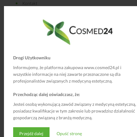
Kontakt
Dane kontaktowe
Cosmed24, ul. Graniczna 143A, 54-530 Wrocław
Skontaktuj się z nami: 720-300-700
E-mail:
sklep@cosmed24.pl
Odwiedź nas na Facebook’u!
Drogi Użytkowniku
Informujemy, że platforma zakupowa www.cosmed24.pl i
wszystkie informacje na niej zawarte przeznaczone są dla
profesjonalistów związanych z medycyną estetyczną.
Newsletter
Przechodząc dalej oświadczasz, że:
Jesteś osobą wykonującą zawód związany z medycyną estetyczną,
posiadasz kwalifikacje w tym zakresie lub prowadzisz działalność
Wyrażam zgodę na kontaktowanie się przez firmę Cosmed24
gospodarczą związaną z branżą medyczną.
Jarosław Łukasik (ul. Graniczna 143A, 54-530 Wrocław) za pomocą
środków komunikacji elektronicznej (e-mail) w celu otrzymywania
Przejdź dalej
Opuść stronę
informacji marketingowych o produktach i usługach firmy