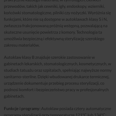
przewodów, takich jak cewniki, igły, endoskopy, wzierniki,
końcówki stomatologiczne, pilniki czy nożyczki. Wyróżnia się
funkcjami, które nie są dostępne w autoklawach klasy S i N,
zwłaszcza frakcjonowaną próżnią wstępną, pozwalającą na
skuteczne usunięcie powietrza z komory. Technologia ta
umożliwia bezpieczną i efektywną sterylizację szerokiego
zakresu materiałów.
Autoklaw klasy B znajduje szerokie zastosowanie w
gabinetach lekarskich, stomatologicznych, kosmetycznych, w
studiach tatuażu oraz szpitalach, spełniając najwyższe normy
sanitarno-sterilne. Dzięki wbudowanej drukarce termicznej,
urządzenie dokumentuje przebieg procesu sterylizacji, co
podnosi komfort i bezpieczeństwo pracy w profesjonalnych
gabinetach.
Funkcje i programy:
Autoklaw posiada cztery automatyczne
programy sterylizacji przy temperaturze 121°C lub 134°C: