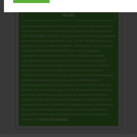
(Newsletter).
Informujemy, iż Administratorem Danych Osobowych podanych w
trakcie rejestracji do Newslettera jest Cosmed24 Jarosław Łukasik,
NIP: 8942818845 (kontakt: biuro@cosmed24.pl). Podane dane będą
przetwarzane na podstawie art. 6 ust. 1 lit. b i f RODO (wykonanie
umowy, prawnie uzasadniony interes – marketing) w celu realizacji
usługi wysyłki Newslettera. Odbiorcami danych mogą być
upoważnieni pracownicy firmy, a także usługodawcy systemu
mailingowego oraz naszej poczty e-mail. Podanie wymaganych
danych jest dobrowolne, jednakże brak ich podania uniemożliwi
świadczenie usługi. Dane będą przechowywane przez okres
niezbędny do świadczenia usługi (wypisanie się z Newslettera bądź
zaprzestanie świadczenia tej usługi przez Administratora).
Przysługują Państwu prawa do dostępu do danych, sprostowania
danych, usunięcia danych, ograniczenia przetwarzania, wniesienia
sprzeciwu, żądania przeniesienia danych, a także do wniesienia
skargi do Urzędu Ochrony Danych Osobowych. Administrator nie
wykorzystuje danych osobowych do podjęcia decyzji, która opiera
się na zautomatyzowanym przetwarzaniu, w tym profilowaniu.
Szczegółowe informacje dotyczące ochrony danych osobowych
podane są w
Polityce Prywatności
.