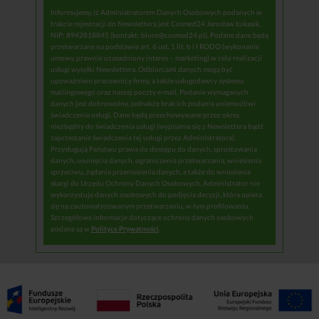
Informujemy, iż Administratorem Danych Osobowych podanych w
trakcie rejestracji do Newslettera jest Cosmed24 Jarosław Łukasik,
NIP: 8942818845 (kontakt: biuro@cosmed24.pl). Podane dane będą
przetwarzane na podstawie art. 6 ust. 1 lit. b i f RODO (wykonanie
umowy, prawnie uzasadniony interes – marketing) w celu realizacji
usługi wysyłki Newslettera. Odbiorcami danych mogą być
upoważnieni pracownicy firmy, a także usługodawcy systemu
mailingowego oraz naszej poczty e-mail. Podanie wymaganych
danych jest dobrowolne, jednakże brak ich podania uniemożliwi
świadczenie usługi. Dane będą przechowywane przez okres
niezbędny do świadczenia usługi (wypisanie się z Newslettera bądź
zaprzestanie świadczenia tej usługi przez Administratora).
Przysługują Państwu prawa do dostępu do danych, sprostowania
danych, usunięcia danych, ograniczenia przetwarzania, wniesienia
sprzeciwu, żądania przeniesienia danych, a także do wniesienia
skargi do Urzędu Ochrony Danych Osobowych. Administrator nie
wykorzystuje danych osobowych do podjęcia decyzji, która opiera
się na zautomatyzowanym przetwarzaniu, w tym profilowaniu.
Szczegółowe informacje dotyczące ochrony danych osobowych
podane są w
Polityce Prywatności
.