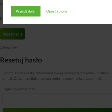
Adres email
*
Przejdź dalej
Opuść stronę
Hasło
*
Zaloguj się
|
Resetuj hasło
Zapomiałeś/aś hasła? Wprowadź swoją nazwę użytkownika lub adres
e-mail. Otrzymasz link do utworzenia nowego hasła przez e-mail.
Login lub adres email