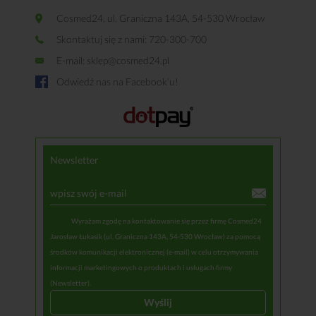
Cosmed24, ul. Graniczna 143A, 54-530 Wrocław
Skontaktuj się z nami: 720-300-700
E-mail:
sklep@cosmed24.pl
Odwiedź nas na Facebook’u!
Newsletter
Wyrażam zgodę na kontaktowanie się przez firmę Cosmed24
Jarosław Łukasik (ul. Graniczna 143A, 54-530 Wrocław) za pomocą
środków komunikacji elektronicznej (e-mail) w celu otrzymywania
informacji marketingowych o produktach i usługach firmy
(Newsletter).