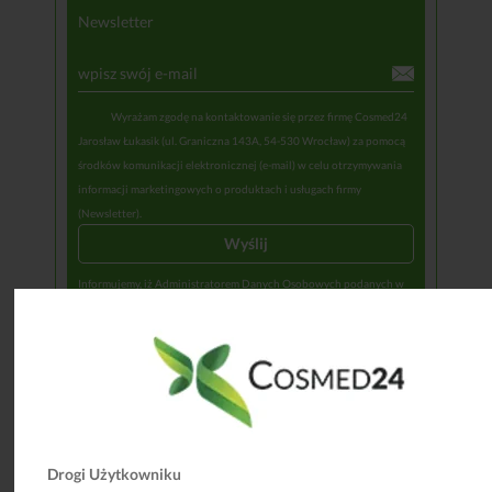
Newsletter
Wyrażam zgodę na kontaktowanie się przez firmę Cosmed24
Jarosław Łukasik (ul. Graniczna 143A, 54-530 Wrocław) za pomocą
środków komunikacji elektronicznej (e-mail) w celu otrzymywania
informacji marketingowych o produktach i usługach firmy
(Newsletter).
Informujemy, iż Administratorem Danych Osobowych podanych w
trakcie rejestracji do Newslettera jest Cosmed24 Jarosław Łukasik,
NIP: 8942818845 (kontakt: biuro@cosmed24.pl). Podane dane będą
przetwarzane na podstawie art. 6 ust. 1 lit. b i f RODO (wykonanie
umowy, prawnie uzasadniony interes – marketing) w celu realizacji
usługi wysyłki Newslettera. Odbiorcami danych mogą być
upoważnieni pracownicy firmy, a także usługodawcy systemu
mailingowego oraz naszej poczty e-mail. Podanie wymaganych
danych jest dobrowolne, jednakże brak ich podania uniemożliwi
świadczenie usługi. Dane będą przechowywane przez okres
niezbędny do świadczenia usługi (wypisanie się z Newslettera bądź
Drogi Użytkowniku
zaprzestanie świadczenia tej usługi przez Administratora).