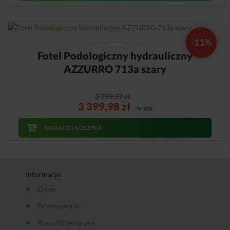
-11%
Fotel Podologiczny hydrauliczny
AZZURRO 713a szary
3 799,97
zł
3 399,98
zł
brutto
DODAJ DO KOSZYKA
Informacje
O nas
Finansowanie
Praca/Współpraca