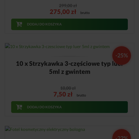
299,00
zł
275,00
zł
brutto
DODAJ DO KOSZYKA
-25%
10 x Strzykawka 3-częściowe typ luer
5ml z gwintem
10,00
zł
7,50
zł
brutto
DODAJ DO KOSZYKA
-22%