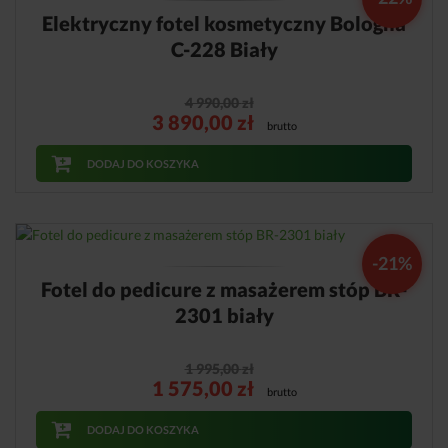
Elektryczny fotel kosmetyczny Bologna
C-228 Biały
4 990,00
zł
3 890,00
zł
brutto
DODAJ DO KOSZYKA
-21%
Fotel do pedicure z masażerem stóp BR-
2301 biały
1 995,00
zł
1 575,00
zł
brutto
DODAJ DO KOSZYKA