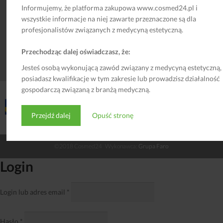
Przysługują Państwu prawa do dostępu do danych, sprostowania
Informujemy, że platforma zakupowa www.cosmed24.pl i
danych, usunięcia danych, ograniczenia przetwarzania, wniesienia
sprzeciwu, żądania przeniesienia danych, a także do wniesienia
wszystkie informacje na niej zawarte przeznaczone są dla
skargi do Urzędu Ochrony Danych Osobowych. Administrator nie
profesjonalistów związanych z medycyną estetyczną.
wykorzystuje danych osobowych do podjęcia decyzji, która opiera
się na zautomatyzowanym przetwarzaniu, w tym profilowaniu.
Szczegółowe informacje dotyczące ochrony danych osobowych
Przechodząc dalej oświadczasz, że:
podane są w
Polityce Prywatności
.
Jesteś osobą wykonującą zawód związany z medycyną estetyczną,
posiadasz kwalifikacje w tym zakresie lub prowadzisz działalność
gospodarczą związaną z branżą medyczną.
Przejdź dalej
Opuść stronę
©2018 Cosmed24 Wykonawca:
Grupa Faro
Login
Login lub adres email
*
Hasło
*