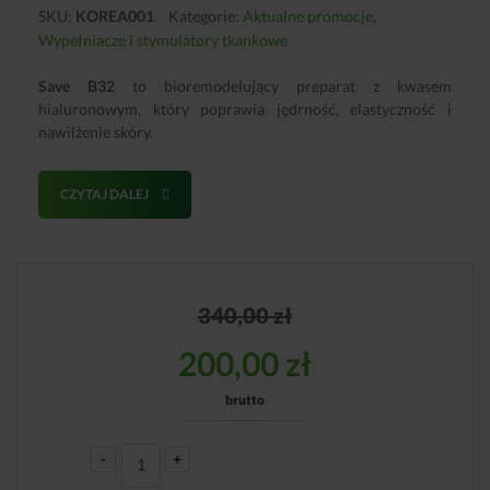
SKU:
KOREA001
Kategorie:
Aktualne promocje
,
Wypełniacze i stymulatory tkankowe
Save B32
to bioremodelujący preparat z kwasem
hialuronowym, który poprawia jędrność, elastyczność i
nawilżenie skóry.
CZYTAJ DALEJ
340,00
zł
200,00
zł
brutto
-
+