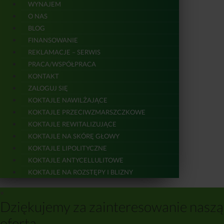
WYNAJEM
O NAS
BLOG
FINANSOWANIE
REKLAMACJE – SERWIS
PRACA/WSPÓŁPRACA
KONTAKT
ZALOGUJ SIĘ
KOKTAJLE NAWILŻAJĄCE
KOKTAJLE PRZECIWZMARSZCZKOWE
KOKTAJLE REWITALIZUJĄCE
KOKTAJLE NA SKÓRĘ GŁOWY
KOKTAJLE LIPOLITYCZNE
KOKTAJLE ANTYCELLULITOWE
KOKTAJLE NA ROZSTĘPY I BLIZNY
×
Dziękujemy za zainteresowanie naszą
ofertą