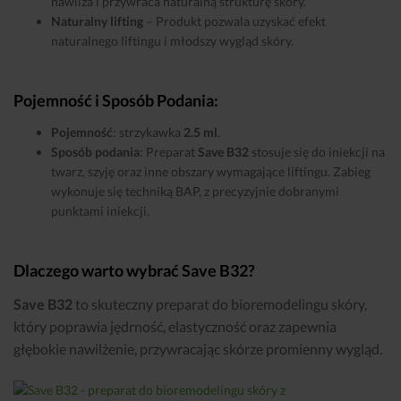
nawilża i przywraca naturalną strukturę skóry.
Naturalny lifting
– Produkt pozwala uzyskać efekt
naturalnego liftingu i młodszy wygląd skóry.
Pojemność i Sposób Podania:
Pojemność
: strzykawka
2.5 ml
.
Sposób podania
: Preparat
Save B32
stosuje się do iniekcji na
twarz, szyję oraz inne obszary wymagające liftingu. Zabieg
wykonuje się techniką BAP, z precyzyjnie dobranymi
punktami iniekcji.
Dlaczego warto wybrać Save B32?
Save B32
to skuteczny preparat do bioremodelingu skóry,
który poprawia jędrność, elastyczność oraz zapewnia
głębokie nawilżenie, przywracając skórze promienny wygląd.