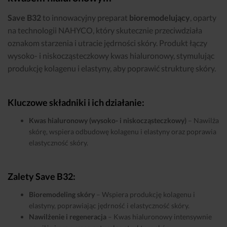
Save B32
to innowacyjny preparat
bioremodelujący
, oparty
na technologii NAHYCO, który skutecznie przeciwdziała
oznakom starzenia i utracie jędrności skóry. Produkt łączy
wysoko- i niskocząsteczkowy kwas hialuronowy, stymulując
produkcję kolagenu i elastyny, aby poprawić strukturę skóry.
Kluczowe składniki i ich działanie:
Kwas hialuronowy (wysoko- i niskocząsteczkowy)
– Nawilża
skórę, wspiera odbudowę kolagenu i elastyny oraz poprawia
elastyczność skóry.
Zalety Save B32:
Bioremodeling skóry
– Wspiera produkcję kolagenu i
elastyny, poprawiając jędrność i elastyczność skóry.
Nawilżenie i regeneracja
– Kwas hialuronowy intensywnie