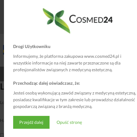
wykorzystuje danych osobowych do podjęcia decyzji, która opiera
się na zautomatyzowanym przetwarzaniu, w tym profilowaniu.
Szczegółowe informacje dotyczące ochrony danych osobowych
podane są w
Polityce Prywatności
.
Drogi Użytkowniku
Informujemy, że platforma zakupowa www.cosmed24.pl i
wszystkie informacje na niej zawarte przeznaczone są dla
profesjonalistów związanych z medycyną estetyczną.
©2018 Cosmed24 Wykonawca:
Grupa Faro
Przechodząc dalej oświadczasz, że:
Login
Jesteś osobą wykonującą zawód związany z medycyną estetyczną,
posiadasz kwalifikacje w tym zakresie lub prowadzisz działalność
Login lub adres email
*
gospodarczą związaną z branżą medyczną.
Hasło
*
Przejdź dalej
Opuść stronę
Zapamiętaj mnie