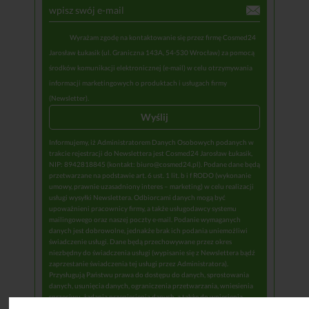
Wyrażam zgodę na kontaktowanie się przez firmę Cosmed24
Jarosław Łukasik (ul. Graniczna 143A, 54-530 Wrocław) za pomocą
środków komunikacji elektronicznej (e-mail) w celu otrzymywania
informacji marketingowych o produktach i usługach firmy
(Newsletter).
Informujemy, iż Administratorem Danych Osobowych podanych w
trakcie rejestracji do Newslettera jest Cosmed24 Jarosław Łukasik,
NIP: 8942818845 (kontakt: biuro@cosmed24.pl). Podane dane będą
przetwarzane na podstawie art. 6 ust. 1 lit. b i f RODO (wykonanie
umowy, prawnie uzasadniony interes – marketing) w celu realizacji
usługi wysyłki Newslettera. Odbiorcami danych mogą być
upoważnieni pracownicy firmy, a także usługodawcy systemu
mailingowego oraz naszej poczty e-mail. Podanie wymaganych
danych jest dobrowolne, jednakże brak ich podania uniemożliwi
świadczenie usługi. Dane będą przechowywane przez okres
niezbędny do świadczenia usługi (wypisanie się z Newslettera bądź
zaprzestanie świadczenia tej usługi przez Administratora).
Przysługują Państwu prawa do dostępu do danych, sprostowania
danych, usunięcia danych, ograniczenia przetwarzania, wniesienia
sprzeciwu, żądania przeniesienia danych, a także do wniesienia
skargi do Urzędu Ochrony Danych Osobowych. Administrator nie