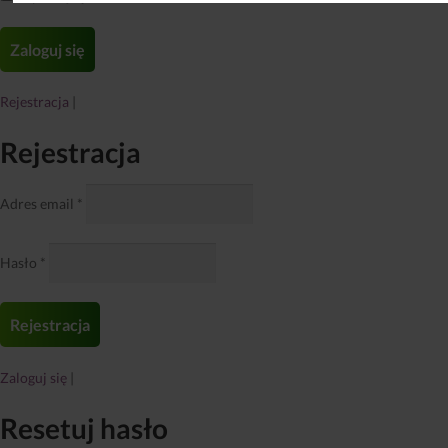
Rejestracja
|
Rejestracja
Adres email
*
Hasło
*
Zaloguj się
|
Resetuj hasło