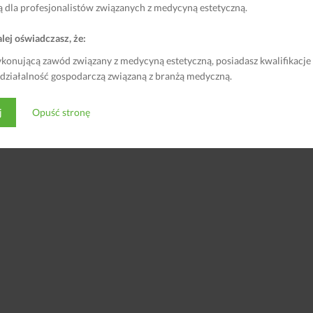
ą dla profesjonalistów związanych z medycyną estetyczną.
lej oświadczasz, że:
ykonującą zawód związany z medycyną estetyczną, posiadasz kwalifikacje
 działalność gospodarczą związaną z branżą medyczną.
©2018 Cosmed24 Wykonawca:
Grupa Faro
j
Opuść stronę