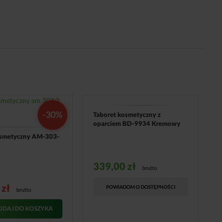
-30%
Taboret kosmetyczny z
oparciem BD-9934 Kremowy
osmetyczny AM-303-
339,00
zł
brutto
9
zł
POWIADOM O DOSTĘPNOŚCI
brutto
ODAJ DO KOSZYKA