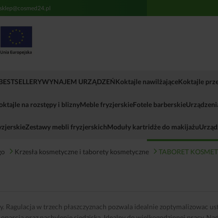
sklep@cosmed24.pl
Informujemy, iż Administra
NIP: 8942818845 (kontakt: 
(wykonanie umowy) w celu r
firma hostingowa. Podanie 
usługi. Dane będą przechowy
świadczenia tej usługi prze
BESTSELLERY
WYNAJEM URZĄDZEŃ
Koktajle nawilżające
Koktajle pr
usunięcia danych, ogranicze
skargi do Urzędu Ochrony D
która opiera się na zautom
oktajle na rozstępy i blizny
Meble fryzjerskie
Fotele barberskie
Urządzenia
danych osobowych podane 
zjerskie
Zestawy mebli fryzjerskich
Moduły kartridże do makijażu
Urząd
go
Krzesła kosmetyczne i taborety kosmetyczne
TABORET KOSMET
Ragulacja w trzech płaszczyznach pozwala idealnie zoptymalizowac ust
oparcia oraz nachylenie siedziska. Idealny do wielkogodzinnej pracy. N