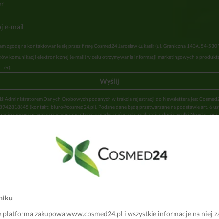
er
m zgodę na kontaktowanie się przez firmę Cosmed24 Jarosław Łukasik (ul. Graniczna 143A, 54-530
ów komunikacji elektronicznej (e-mail) w celu otrzymywania informacji marketingowych o produkta
tter).
 iż Administratorem Danych Osobowych podanych w trakcie rejestracji do Newslettera jest Cosmed
 8942818845 (kontakt: biuro@cosmed24.pl). Podane dane będą przetwarzane na podstawie art. 6 ust. 1 
nie umowy, prawnie uzasadniony interes – marketing) w celu realizacji usługi wysyłki Newslettera
być upoważnieni pracownicy firmy, a także usługodawcy systemu mailingowego oraz naszej poczty e
ganych danych jest dobrowolne, jednakże brak ich podania uniemożliwi świadczenie usługi. Dane 
e przez okres niezbędny do świadczenia usługi (wypisanie się z Newslettera bądź zaprzestanie świa
 Administratora). Przysługują Państwu prawa do dostępu do danych, sprostowania danych, usunięcia
przetwarzania, wniesienia sprzeciwu, żądania przeniesienia danych, a także do wniesienia skargi do
ch Osobowych. Administrator nie wykorzystuje danych osobowych do podjęcia decyzji, która opier
anym przetwarzaniu, w tym profilowaniu. Szczegółowe informacje dotyczące ochrony danych os
Polityce Prywatności
.
niku
e platforma zakupowa www.cosmed24.pl i wszystkie informacje na niej z