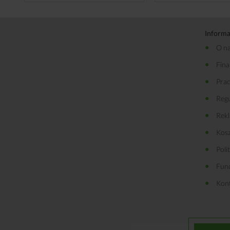
Informa
O n
Fin
Pra
Reg
Rekl
Kosz
Poli
Fun
Kon