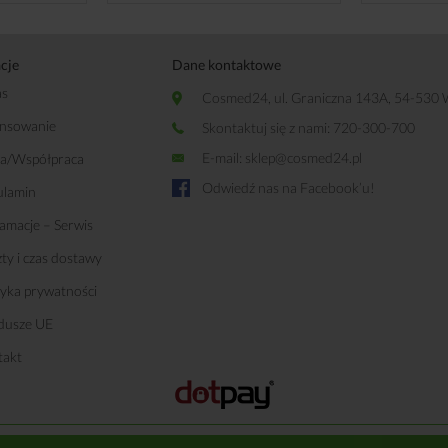
cje
Dane kontaktowe
as
Cosmed24, ul. Graniczna 143A, 54-530
ansowanie
Skontaktuj się z nami: 720-300-700
E-mail:
sklep@cosmed24.pl
ca/Współpraca
Odwiedź nas na Facebook’u!
ulamin
amacje – Serwis
ty i czas dostawy
tyka prywatności
dusze UE
takt