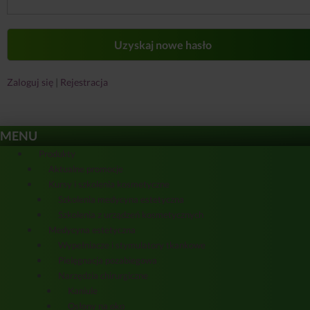
Zaloguj się
|
Rejestracja
MENU
Produkty
Aktualne promocje
Kursy i szkolenia kosmetyczne
Szkolenia medycyna estetyczna
Szkolenia z urządzeń kosmetycznych
Medycyna estetyczna
Wypełniacze i stymulatory tkankowe
Pielęgnacja pozabiegowa
Narzędzia chirurgiczne
Kaniule
Osłony na oko