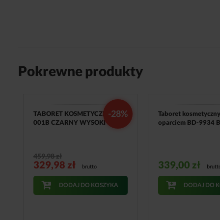
Pokrewne produkty
-28%
TABORET KOSMETYCZNY
Taboret kosmetyczny
001B CZARNY WYSOKI
oparciem BD-9934 
459,98
zł
329,98
zł
339,00
zł
brutto
brutt
DODAJ DO KOSZYKA
DODAJ DO 