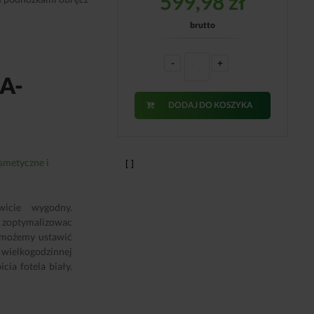
599,98
zł
brutto
-
+
A-
DODAJ DO KOSZYKA
smetyczne i
wicie wygodny.
zoptymalizowac
j możemy ustawić
o wielkogodzinnej
ia fotela biały.