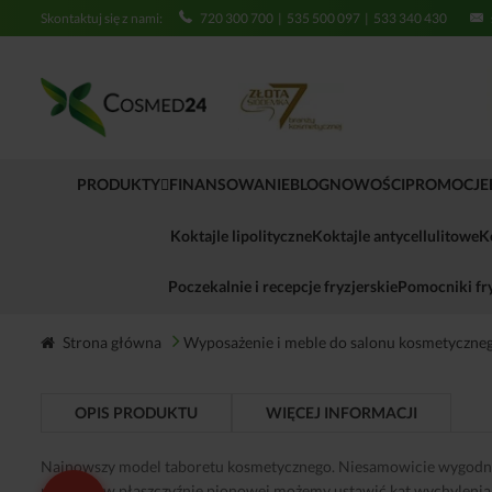
Skontaktuj się z nami:
720 300 700
|
535 500 097
|
533 340 430
PRODUKTY
FINANSOWANIE
BLOG
NOWOŚCI
PROMOCJE
Koktajle lipolityczne
Koktajle antycellulitowe
K
Poczekalnie i recepcje fryzjerskie
Pomocniki fry
Strona główna
Wyposażenie i meble do salonu kosmetyczne
OPIS PRODUKTU
WIĘCEJ INFORMACJI
Najnowszy model taboretu kosmetycznego. Niesamowicie wygodny. 
regulacji w płaszczyźnie pionowej możemy ustawić kat wychylenia 