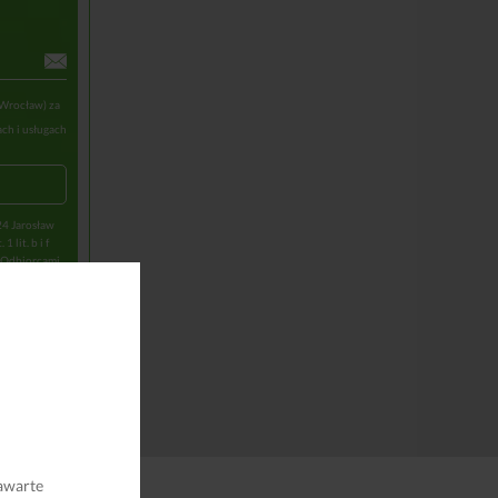
 Wrocław) za
ch i usługach
24 Jarosław
lit. b i f
. Odbiorcami
-mail.
będą
dczenia tej
 danych,
 Urzędu
a się na
obowych
awarte