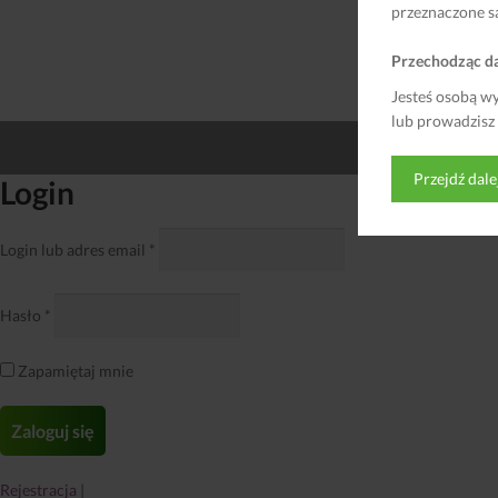
przeznaczone s
Przechodząc da
Jesteś osobą w
lub prowadzisz
Przejdź dale
Login
Login lub adres email
*
Hasło
*
Zapamiętaj mnie
Rejestracja
|