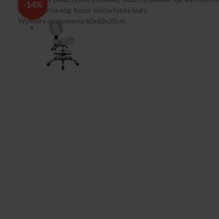
-14%
do podparcia nóg. Kolor obicia fotela biały.
Wymiary opakowania 60x60x35cm