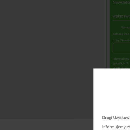
Newslett
Wyraża
pomocą środk
firmy (Newsle
Informujemy,
Łukasik, NIP:
RODO (wykona
danych mogą 
Podanie wyma
przechowywan
usługi przez
ograniczenia 
Ochrony Dany
zautomatyzow
podane są w
Drogi Użytkow
Informujemy, ż