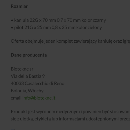
Rozmiar
• kaniula 22G x 70 mm 0,7 x 70 mm kolor czarny
• pilot 21G x 25 mm 0,8 x 25 mm kolor zielony
Oferta obejmuje jeden komplet zawierający kaniulę oraz igłę 
Dane producenta
Biotekne srl
Via della Bastia 9
40033 Casalecchio di Reno
Bolonia, Włochy
email
info@biotekne.it
Produkt jest wyrobem medycznym i powinien być stosowany
się z ulotką, etykietą lub informacjami udostępnionymi prz