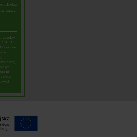
 Wrocław) za
ch i usługach
24 Jarosław
lit. b i f
. Odbiorcami
-mail.
będą
dczenia tej
 danych,
 Urzędu
a się na
obowych