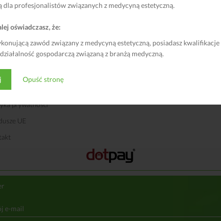
ą dla profesjonalistów związanych z medycyną estetyczną.
as
Cosmed24, ul. Graniczna 143A, 54-530
ansowanie
Skontaktuj się z nami: 720-300-700
lej oświadczasz, że:
E-mail:
sklep@cosmed24.pl
ca/Współpraca
ykonującą zawód związany z medycyną estetyczną, posiadasz kwalifikacje
Odwiedź nas na Facebook’u!
 działalność gospodarczą związaną z branżą medyczną.
ulamin
amacje – Serwis
j
Opuść stronę
ty i czas dostawy
tyka prywatności
dusze UE
takt
er