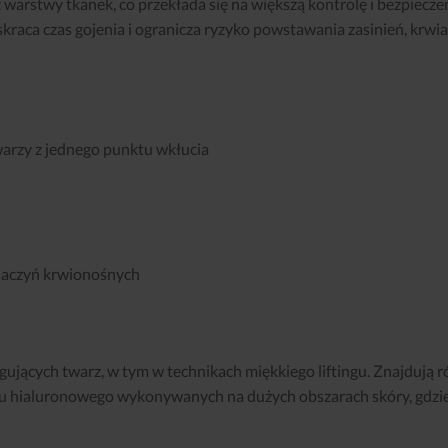
 warstwy tkanek, co przekłada się na większą kontrolę i bezpiecze
skraca czas gojenia i ogranicza ryzyko powstawania zasinień, krwi
arzy z jednego punktu wkłucia
a naczyń krwionośnych
ngujących twarz, w tym w technikach miękkiego liftingu. Znajdują 
u hialuronowego wykonywanych na dużych obszarach skóry, gdzie 