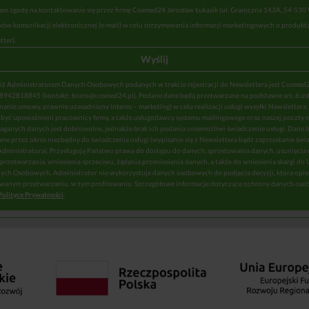
m zgodę na kontaktowanie się przez firmę Cosmed24 Jarosław Łukasik (ul. Graniczna 143A, 54-530
ów komunikacji elektronicznej (e-mail) w celu otrzymywania informacji marketingowych o produkta
tter).
 iż Administratorem Danych Osobowych podanych w trakcie rejestracji do Newslettera jest Cosmed
 8942818845 (kontakt: biuro@cosmed24.pl). Podane dane będą przetwarzane na podstawie art. 6 ust. 1 
nie umowy, prawnie uzasadniony interes – marketing) w celu realizacji usługi wysyłki Newslettera
być upoważnieni pracownicy firmy, a także usługodawcy systemu mailingowego oraz naszej poczty e
ganych danych jest dobrowolne, jednakże brak ich podania uniemożliwi świadczenie usługi. Dane 
e przez okres niezbędny do świadczenia usługi (wypisanie się z Newslettera bądź zaprzestanie świa
 Administratora). Przysługują Państwu prawa do dostępu do danych, sprostowania danych, usunięcia
przetwarzania, wniesienia sprzeciwu, żądania przeniesienia danych, a także do wniesienia skargi do
ch Osobowych. Administrator nie wykorzystuje danych osobowych do podjęcia decyzji, która opier
anym przetwarzaniu, w tym profilowaniu. Szczegółowe informacje dotyczące ochrony danych os
Polityce Prywatności
.