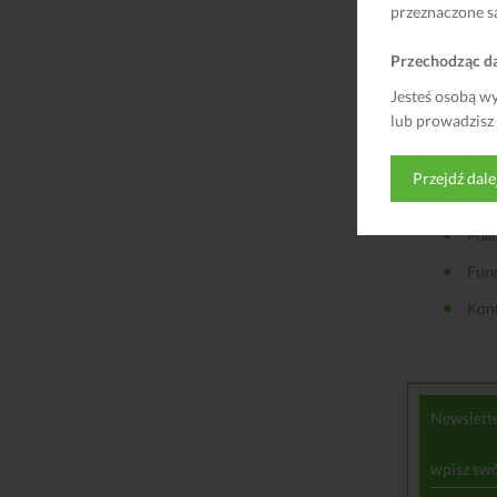
przeznaczone s
O n
Fin
Przechodząc da
Pra
Jesteś osobą w
lub prowadzisz
Reg
Rekl
Przejdź dale
Kosz
Poli
Fun
Kon
Newslett