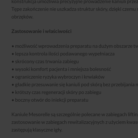
konstrukcja umożliwia precyzyjne prowadzenie kaniuli przez
Tępe zakończenie nie uszkadza struktur skóry, dzięki czemu 
obrzęków.
Zastosowanie i właściwości
• możliwość wprowadzenia preparatu na dużym obszarze tw
• lepsza kontrola ilości podawanego wypełniacza
• skrócony czas trwania zabiegu
• wysoki komfort pacjenta i mniejsza bolesność
• ograniczenie ryzyka wybroczyn i krwiaków
• gładkie przesuwanie się kaniuli pod skórą bez przebijani
• krótszy czas regeneracji skóry po zabiegu
• boczny otwór do iniekcji preparatu
Kaniule Mesorelle są szczególnie polecane w zabiegach lifti
zastosowanie w zabiegach rewitalizacyjnych z użyciem kwas
zastępują klasyczne igły.