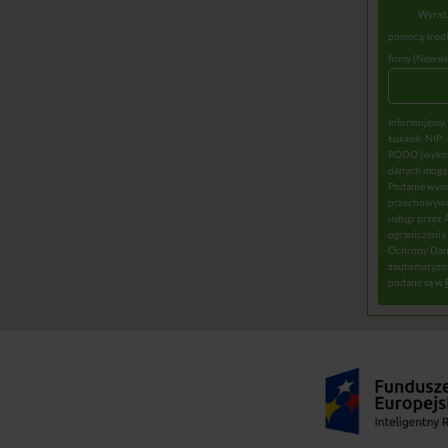
Wyraża
pomocą środk
firmy (Newsle
Informujemy,
Łukasik, NIP:
RODO (wykona
danych mogą 
Podanie wyma
przechowywan
usługi przez
ograniczenia 
Ochrony Dany
zautomatyzow
podane są w