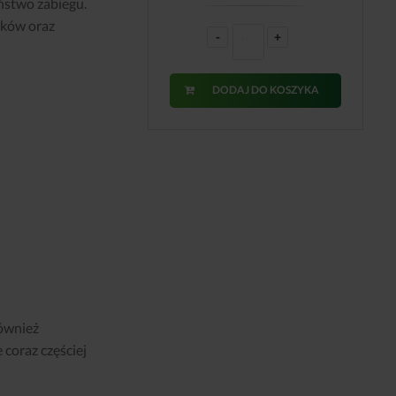
ństwo zabiegu.
aków oraz
-
+
DODAJ DO KOSZYKA
również
coraz częściej