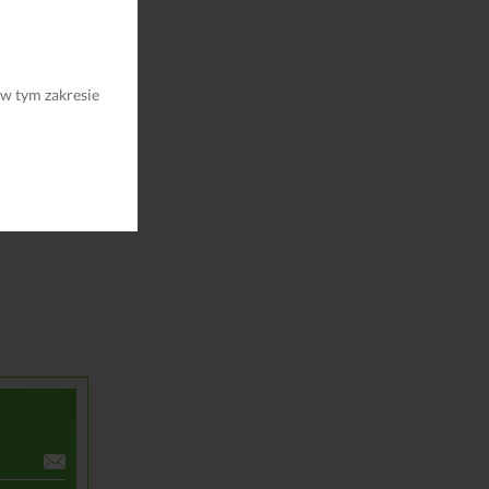
 Wrocław
 w tym zakresie