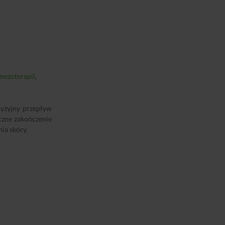
mezoterapii
,
cyzyjny przepływ
yczne zakończenie
ia skóry.