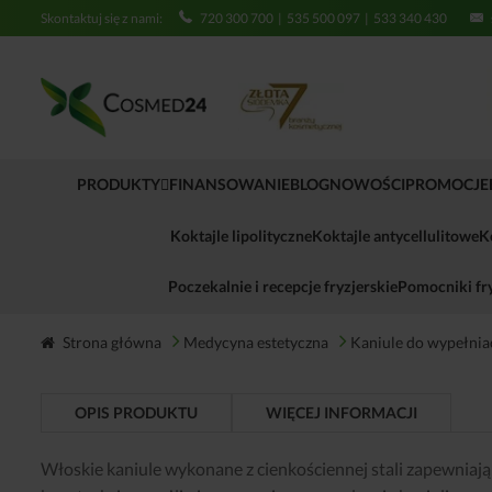
Skontaktuj się z nami:
720 300 700
|
535 500 097
|
533 340 430
PRODUKTY
FINANSOWANIE
BLOG
NOWOŚCI
PROMOCJE
Koktajle lipolityczne
Koktajle antycellulitowe
K
Poczekalnie i recepcje fryzjerskie
Pomocniki fry
Strona główna
Medycyna estetyczna
Kaniule do wypełniac
OPIS PRODUKTU
WIĘCEJ INFORMACJI
Włoskie kaniule wykonane z cienkościennej stali zapewniają 