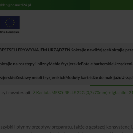
sklep@cosmed24.pl
Informujemy, iż Administra
NIP: 8942818845 (kontakt: 
(wykonanie umowy) w celu r
firma hostingowa. Podanie 
usługi. Dane będą przechowy
świadczenia tej usługi prze
BESTSELLERY
WYNAJEM URZĄDZEŃ
Koktajle nawilżające
Koktajle pr
usunięcia danych, ogranicze
skargi do Urzędu Ochrony D
która opiera się na zautom
oktajle na rozstępy i blizny
Meble fryzjerskie
Fotele barberskie
Urządzenia
danych osobowych podane 
zjerskie
Zestawy mebli fryzjerskich
Moduły kartridże do makijażu
Urząd
zy i mezoterapii
Kaniula MESO-RELLE 22G (0,7x70mm) + igła pilot 2
szybki i płynny przepływ preparatu, także o gęstszej konsystencji.