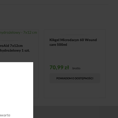
Kikgel Microdacyn 60 Wound
care 500ml
droAid 7x12cm
hydrożelowy 1 szt.
70,99
zł
brutto
brutto
POWIADOM O DOSTĘPNOŚCI
OM O DOSTĘPNOŚCI
awarte