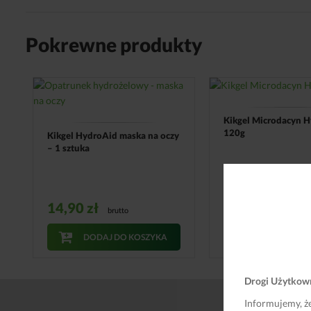
Pokrewne produkty
Kikgel Microdacyn H
120g
Kikgel HydroAid maska na oczy
– 1 sztuka
54,99
zł
brutto
14,90
zł
brutto
DODAJ DO 
DODAJ DO KOSZYKA
Drogi Użytkow
Informa
Informujemy, ż