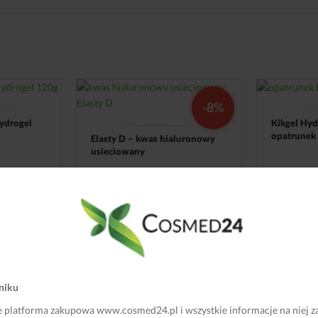
-8%
ydrogel
Kikgel Hy
opatrunek 
Elasty D – kwas hialuronowy
usieciowany
8,99
zł
130,00
zł
119,00
zł
brutto
KOSZYKA
POWIAD
DODAJ DO KOSZYKA
niku
cje
Dane kontaktowe
e platforma zakupowa www.cosmed24.pl i wszystkie informacje na niej z